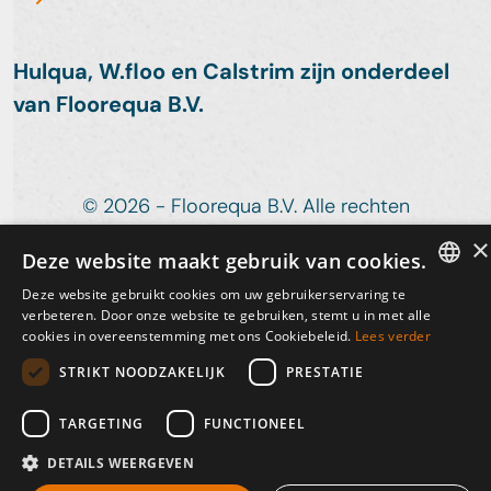
Hulqua, W.floo en Calstrim zijn onderdeel
van Floorequa B.V.
© 2026 - Floorequa B.V. Alle rechten
voorbehouden.
×
Deze website maakt gebruik van cookies.
Privacybeleid
Deze website gebruikt cookies om uw gebruikerservaring te
DUTCH
Design
Realisatie
verbeteren. Door onze website te gebruiken, stemt u in met alle
cookies in overeenstemming met ons Cookiebeleid.
Lees verder
ENGLISH
STRIKT NOODZAKELIJK
PRESTATIE
TARGETING
FUNCTIONEEL
DETAILS WEERGEVEN